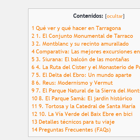
Contenidos:
[
ocultar
]
1
Qué ver y qué hacer en Tarragona
2
1. El Conjunto Monumental de Tarraco
3
2. Montblanc y su recinto amurallado
4
Comparativa: Las mejores excursiones en
5
3. Siurana: El balcón de las montañas
6
4. La Ruta del Cister y el Monasterio de P
7
5. El Delta del Ebro: Un mundo aparte
8
6. Reus: Modernismo y Vermut
9
7. El Parque Natural de la Sierra del Mont
10
8. El Parque Samà: El jardín histórico
11
9. Tortosa y la Catedral de Santa María
12
10. La Vía Verde del Baix Ebre en bici
13
Detalles técnicos para tu viaje
14
Preguntas Frecuentes (FAQs)