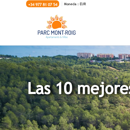
Moneda :
EUR
+34 977 81 07 54
Las 10 mejore