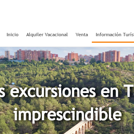
Inicio
Alquiler Vacacional
Venta
Información Turís
s excursiones en T
imprescindible