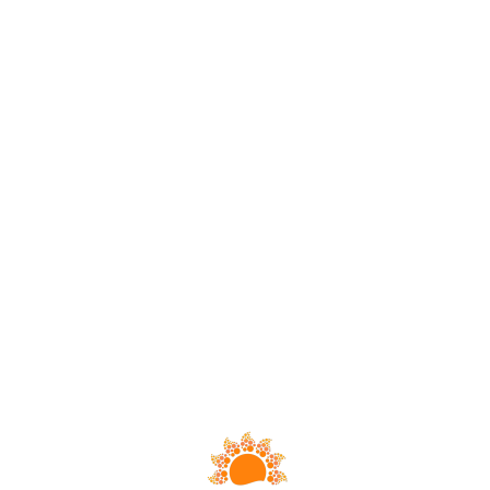
Loa
din
g...