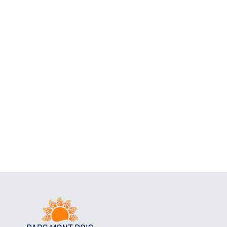
o
a
Piscina
Familias
Cambrils
Miami Platja
Casas
Alojamientos
Miami Platja
Miami Platja
Apartamentos
Vistas al mar
Miami Platja
Miami Platja
Alquiler con piscina
Panoramic
Salou
Alquiler vacacional