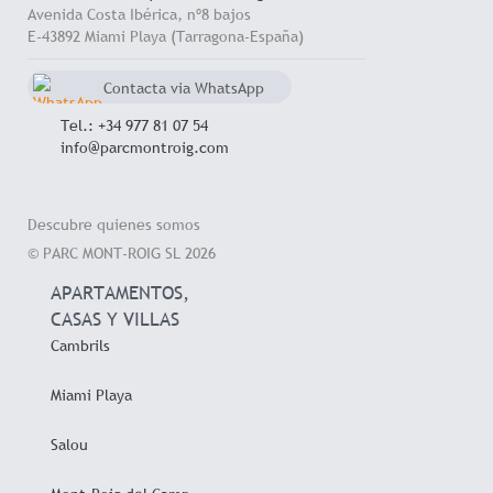
Avenida Costa Ibérica, nº8 bajos
E-43892 Miami Playa (Tarragona-España)
Contacta via WhatsApp
chat
+34 657 714 545
Tel.: +34 977 81 07 54
info@parcmontroig.com
Descubre quienes somos
© PARC MONT-ROIG SL 2026
APARTAMENTOS,
CASAS Y VILLAS
Cambrils
Miami Playa
Salou