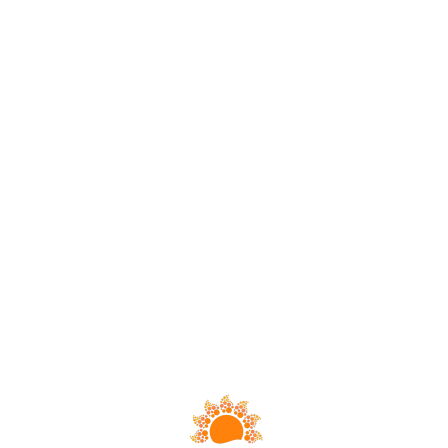
Loa
din
g...