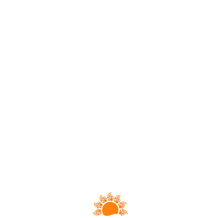
Loa
din
g...