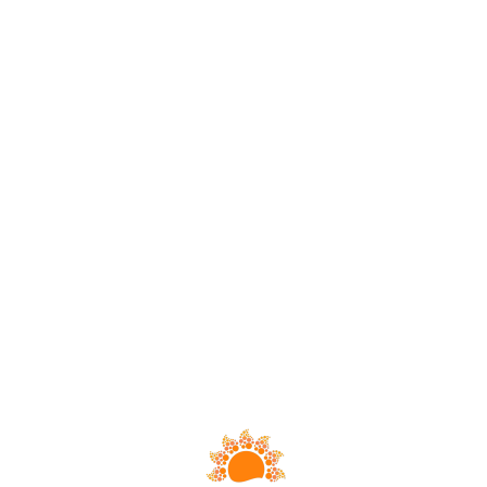
Loa
din
g...