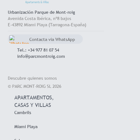
Urbanización Parque de Mont-roig
Avenida Costa Ibérica, nº8 bajos
E-43892 Miami Playa (Tarragona-España)
Contacta via WhatsApp
chat
+34 657 714 545
Tel.: +34 977 81 07 54
info@parcmontroig.com
Descubre quienes somos
© PARC MONT-ROIG SL 2026
APARTAMENTOS,
CASAS Y VILLAS
Cambrils
Miami Playa