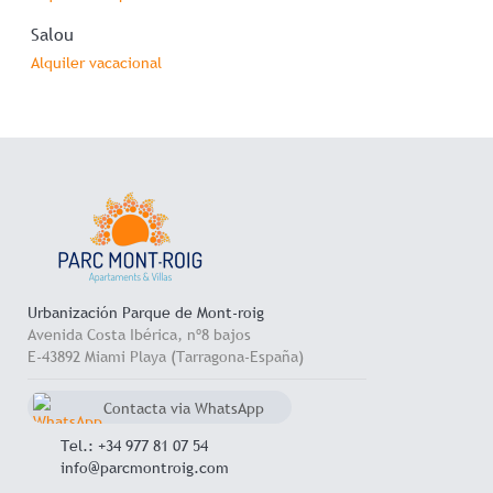
Salou
Alquiler vacacional
Urbanización Parque de Mont-roig
Avenida Costa Ibérica, nº8 bajos
E-43892 Miami Playa (Tarragona-España)
Contacta via WhatsApp
chat
+34 657 714 545
Tel.: +34 977 81 07 54
info@parcmontroig.com