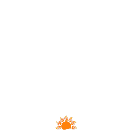
Loa
din
g...