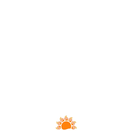
Loa
din
g...