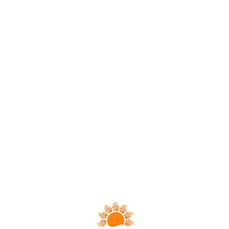
Loa
din
g...