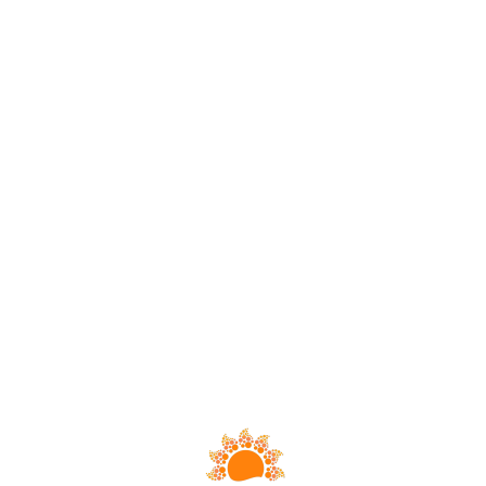
Loa
din
g...