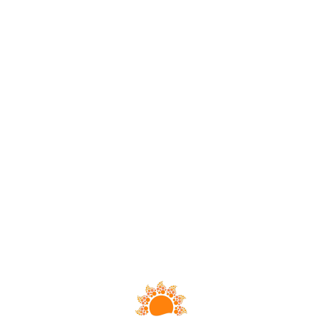
Loa
din
g...