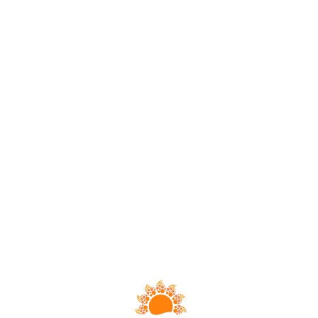
Loa
din
g...