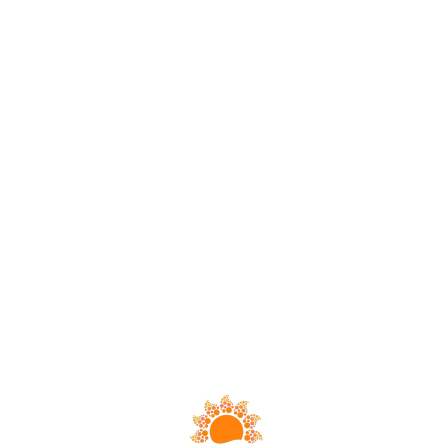
Loa
din
g...