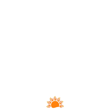
Loa
din
g...