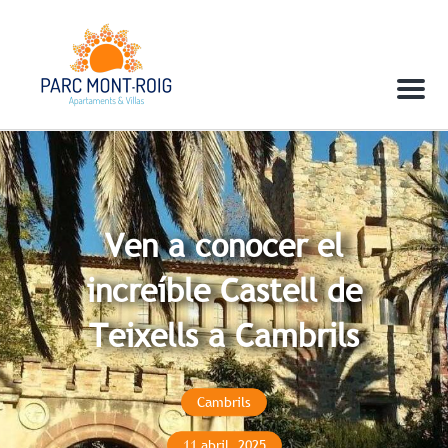
Menu
Ven a conocer el
increíble Castell de
Teixells a Cambrils
Cambrils
11 abril, 2025