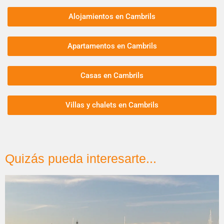
Alojamientos en Cambrils
Apartamentos en Cambrils
Casas en Cambrils
Villas y chalets en Cambrils
Quizás pueda interesarte...