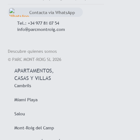
Contacta via WhatsApp
chat
+34 657 714 545
Tel.: +34 977 81 07 54
info@parcmontroig.com
Descubre quienes somos
© PARC MONT-ROIG SL 2026
APARTAMENTOS,
CASAS Y VILLAS
Cambrils
Miami Playa
Salou
Mont-Roig del Camp