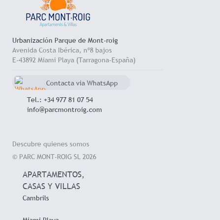
Urbanización Parque de Mont-roig
Avenida Costa Ibérica, nº8 bajos
E-43892 Miami Playa (Tarragona-España)
Contacta via WhatsApp
chat
+34 657 714 545
Tel.: +34 977 81 07 54
info@parcmontroig.com
Descubre quienes somos
© PARC MONT-ROIG SL 2026
APARTAMENTOS,
CASAS Y VILLAS
Cambrils
Miami Playa