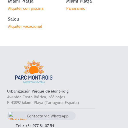
Miami Platja
Miami Platja
Alquiler con piscina
Panoramic
Salou
Alquiler vacacional
Urbanización Parque de Mont-roig
Avenida Costa Ibérica, nº8 bajos
E-43892 Miami Playa (Tarragona-España)
Contacta via WhatsApp
chat
+34 657 714 545
Tel.: +34 977 81 07 54