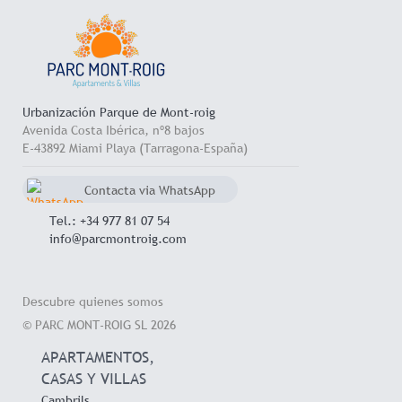
Urbanización Parque de Mont-roig
Avenida Costa Ibérica, nº8 bajos
E-43892 Miami Playa (Tarragona-España)
Contacta via WhatsApp
chat
+34 657 714 545
Tel.: +34 977 81 07 54
info@parcmontroig.com
Descubre quienes somos
© PARC MONT-ROIG SL 2026
APARTAMENTOS,
CASAS Y VILLAS
Cambrils