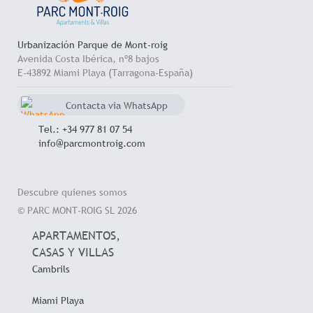
Urbanización Parque de Mont-roig
Avenida Costa Ibérica, nº8 bajos
E-43892 Miami Playa (Tarragona-España)
Contacta via WhatsApp
chat
+34 657 714 545
Tel.: +34 977 81 07 54
info@parcmontroig.com
Descubre quienes somos
© PARC MONT-ROIG SL 2026
APARTAMENTOS,
CASAS Y VILLAS
Cambrils
Miami Playa