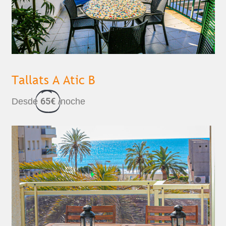
Tallats A Atic B
65€
Desde
/noche