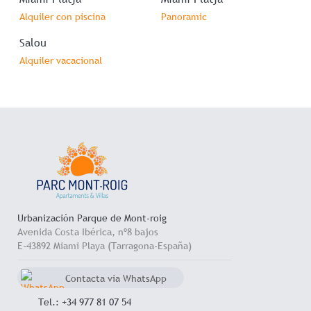
Alquiler con piscina
Panoramic
Salou
Alquiler vacacional
Urbanización Parque de Mont-roig
Avenida Costa Ibérica, nº8 bajos
E-43892 Miami Playa (Tarragona-España)
Contacta via WhatsApp
chat
+34 657 714 545
Tel.: +34 977 81 07 54