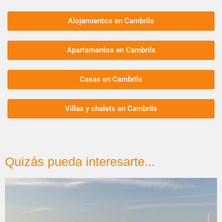
Alojamientos en Cambrils
Apartamentos en Cambrils
Casas en Cambrils
Villas y chalets en Cambrils
Quizás pueda interesarte...