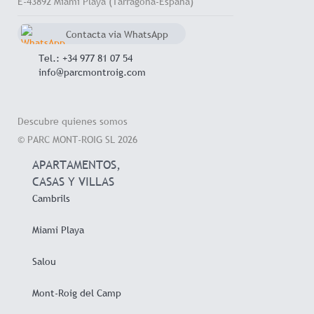
E-43892 Miami Playa (Tarragona-España)
Contacta via WhatsApp
chat
+34 657 714 545
Tel.: +34 977 81 07 54
info@parcmontroig.com
Descubre quienes somos
© PARC MONT-ROIG SL 2026
APARTAMENTOS,
CASAS Y VILLAS
Cambrils
Miami Playa
Salou
Mont-Roig del Camp