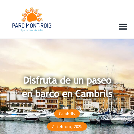
Menu
Disfruta de un paseo
en barco en Cambrils
Cambrils
21 febrero, 2025